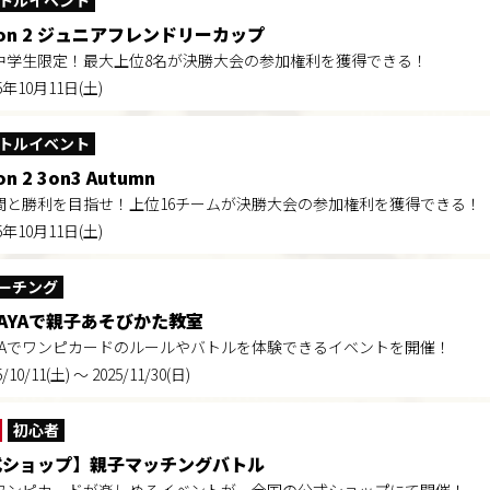
トルイベント
son 2 ジュニアフレンドリーカップ
中学生限定！最大上位8名が決勝大会の参加権利を獲得できる​！
5年10月11日(土)
トルイベント
n 2 3on3 Autumn
間と勝利を目指せ！上位16チームが決勝大会の参加権利を獲得できる！
5年10月11日(土)
ーチング
UTAYAで親子あそびかた教室
AYAでワンピカードのルールやバトルを体験できるイベントを開催！
5/10/11(土) ～ 2025/11/30(日)
初心者
式ショップ】親子マッチングバトル