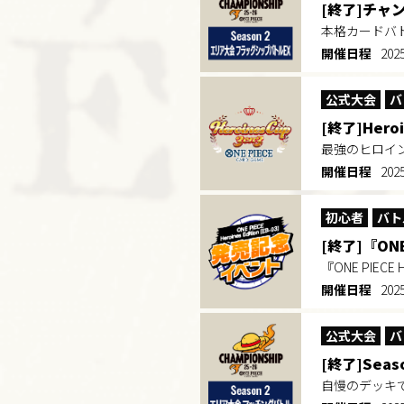
[終了]チャン
本格カードバ
開催日程
202
公式大会
バ
[終了]Heroi
最強のヒロイ
開催日程
202
初心者
バト
[終了]『ONE
『ONE PIEC
開催日程
202
公式大会
バ
[終了]Sea
自慢のデッキ