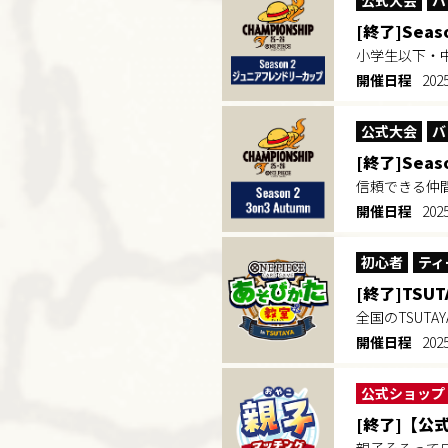
公式大会
バ
[終了]Sea
小学生以下・
開催日程
202
公式大会
バ
[終了]Seaso
信頼できる仲
開催日程
202
初心者
ティ
[終了]TS
全国のTSUT
開催日程
202
公式ショップ
[終了]【公