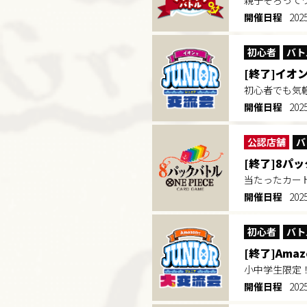
親子そろって
開催日程
20
初心者
バト
[終了]イオ
初心者でも気
開催日程
202
公認店舗
バ
[終了]8パッ
当たったカー
開催日程
202
初心者
バト
[終了]Am
小中学生限定
開催日程
20