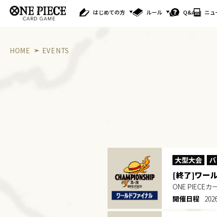
はじめての方
ルール
Q&A
ニュ
HOME
EVENTS
大型大会
バ
[終了]ワー
ONE PIE
開催日程
202