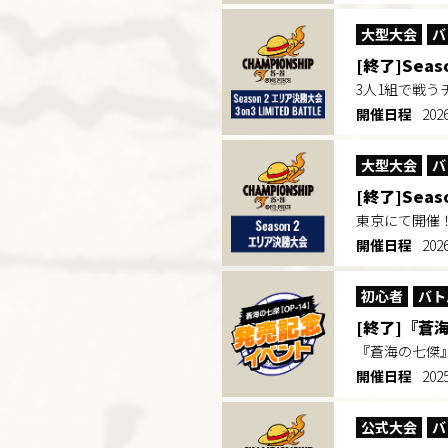
大型大会
バ
[終了]Seas
3人1組で戦
開催日程
20
大型大会
バ
[終了]Sea
東京にて開催
開催日程
20
初心者
バト
[終了]『蒼
『蒼海の七傑
開催日程
202
公式大会
バ