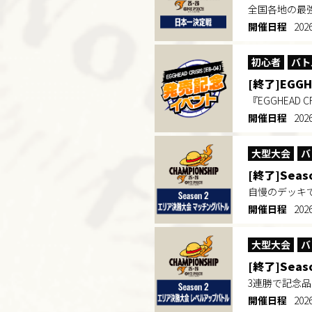
全国各地の最
開催日程
20
初心者
バト
[終了]EGG
『EGGHEAD
開催日程
202
大型大会
バ
[終了]Sea
自慢のデッキ
開催日程
20
大型大会
バ
[終了]Sea
3連勝で記念品
開催日程
20