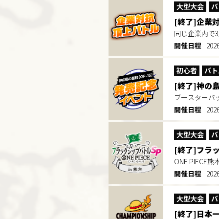
大型大会
バ
[終了]企業
同じ企業内で
開催日程
20
初心者
バト
[終了]神の
ブースターパ
開催日程
202
大型大会
バ
[終了]フラッ
ONE PIE
開催日程
20
大型大会
バ
[終了]日本