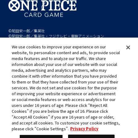
©尾田栄一郎／集英社
©尾田栄一郎／集英社・フジテレビ・東映アニメーション
We use cookies to improve your experience on our
このwebサイトに記載されているすべての画像・テキスト・データの無
website, to personalize content and ads, to provide social
断転用、転載をお断りします。
media features and to analyze our traffic. We share
開発中につき、本サイトで使用している画像と実際の商品とは異なる場
information about your use of our website with our social
media, advertising and analytics partners, who may
合があります。
combine it with other information that you have provided
※AppleとAppleのロゴは、米国およびその他の国で登録されたApple
to them or that they have collected from your use of their
Inc.の商標です。
services. We do not set and use cookies for the purpose
※Google Play および Google Play ロゴは、Google LLC の商標です。
of improving your website experience or advertisement
or social media features or web access analytics for our
users under 16 years of age. Please click “Reject All
Cookies” if you are below the age of 16. Please click
キャリア採用
“Accept All Cookies” if you are 16 years of age or older,
and accept all cookies. To customize your cookie settings,
please click “Cookie Settings”.
Privacy Policy