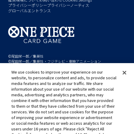
プライバシーポリシー
プライバシーノーティス
グローバルエントランス
©尾田栄一郎／集英社
©尾田栄一郎／集英社・フジテレビ・東映アニメーション
We use cookies to improve your experience on our
このwebサイトに記載されているすべての画像・テキスト・データの無
website, to personalize content and ads, to provide social
断転用、転載をお断りします。
media features and to analyze our traffic. We share
開発中につき、本サイトで使用している画像と実際の商品とは異なる場
information about your use of our website with our social
media, advertising and analytics partners, who may
合があります。
combine it with other information that you have provided
※AppleとAppleのロゴは、米国およびその他の国で登録されたApple
to them or that they have collected from your use of their
Inc.の商標です。
services. We do not set and use cookies for the purpose
※Google Play および Google Play ロゴは、Google LLC の商標です。
of improving your website experience or advertisement
or social media features or web access analytics for our
users under 16 years of age. Please click “Reject All