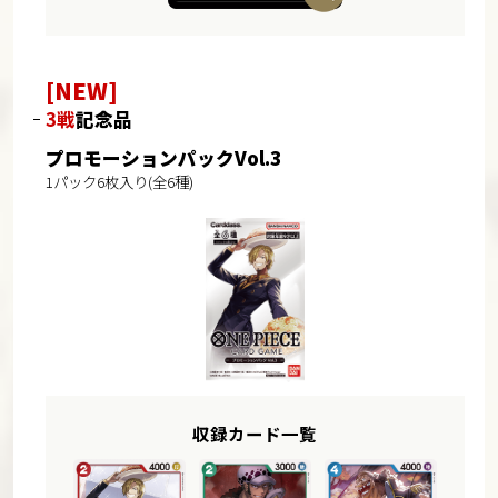
[NEW]
3戦
記念品
プロモーションパックVol.3
1パック6枚入り(全6種)
収録カード一覧