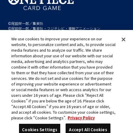
©尾田栄一郎／集英社
©尾田栄一郎／集英社・フジテレビ・東映アニメーション
We use cookies to improve your experience on our
このwebサイトに記載されているすべての画像・テキスト・データの無
website, to personalize content and ads, to provide social
断転用、転載をお断りします。
media features and to analyze our traffic. We share
開発中につき、本サイトで使用している画像と実際の商品とは異なる場
information about your use of our website with our social
media, advertising and analytics partners, who may
合があります。
combine it with other information that you have provided
※AppleとAppleのロゴは、米国およびその他の国で登録されたApple
to them or that they have collected from your use of their
Inc.の商標です。
services. We do not set and use cookies for the purpose
※Google Play および Google Play ロゴは、Google LLC の商標です。
of improving your website experience or advertisement
or social media features or web access analytics for our
users under 16 years of age. Please click “Reject All
Cookies” if you are below the age of 16. Please click
キャリア採用
“Accept All Cookies” if you are 16 years of age or older,
and accept all cookies. To customize your cookie settings,
please click “Cookie Settings”.
Privacy Policy
Cookies Settings
Accept All Cookies