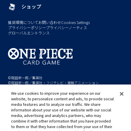
ショップ
推奨環境について
お問い合わせ
Cookies Settings
プライバシーポリシー
プライバシーノーティス
グローバルエントランス
©尾田栄一郎／集英社
©尾田栄一郎／集英社・フジテレビ・東映アニメーション
We use cookies to improve your experience on our
このwebサイトに記載されているすべての画像・テキスト・データの無
website, to personalize content and ads, to provide social
断転用、転載をお断りします。
media features and to analyze our traffic. We share
開発中につき、本サイトで使用している画像と実際の商品とは異なる場
information about your use of our website with our social
media, advertising and analytics partners, who may
合があります。
combine it with other information that you have provided
※AppleとAppleのロゴは、米国およびその他の国で登録されたApple
to them or that they have collected from your use of their
Inc.の商標です。