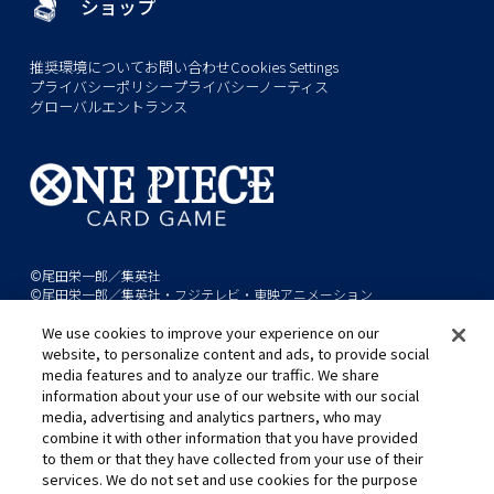
ショップ
推奨環境について
お問い合わせ
Cookies Settings
プライバシーポリシー
プライバシーノーティス
グローバルエントランス
©尾田栄一郎／集英社
©尾田栄一郎／集英社・フジテレビ・東映アニメーション
We use cookies to improve your experience on our
このwebサイトに記載されているすべての画像・テキスト・データの無
website, to personalize content and ads, to provide social
断転用、転載をお断りします。
media features and to analyze our traffic. We share
開発中につき、本サイトで使用している画像と実際の商品とは異なる場
information about your use of our website with our social
media, advertising and analytics partners, who may
合があります。
combine it with other information that you have provided
※AppleとAppleのロゴは、米国およびその他の国で登録されたApple
to them or that they have collected from your use of their
Inc.の商標です。
services. We do not set and use cookies for the purpose