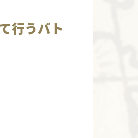
！
て行うバト