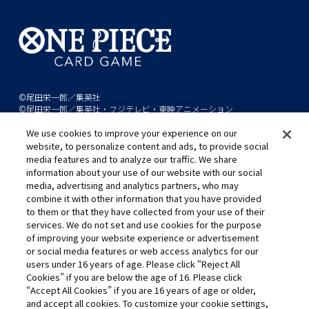
©尾田栄一郎／集英社
©尾田栄一郎／集英社・フジテレビ・東映アニメーション
We use cookies to improve your experience on our
このwebサイトに記載されているすべての画像・テキスト・データの無
website, to personalize content and ads, to provide social
断転用、転載をお断りします。
media features and to analyze our traffic. We share
開発中につき、本サイトで使用している画像と実際の商品とは異なる場
information about your use of our website with our social
media, advertising and analytics partners, who may
合があります。
combine it with other information that you have provided
※AppleとAppleのロゴは、米国およびその他の国で登録されたApple
to them or that they have collected from your use of their
Inc.の商標です。
services. We do not set and use cookies for the purpose
※Google Play および Google Play ロゴは、Google LLC の商標です。
of improving your website experience or advertisement
or social media features or web access analytics for our
users under 16 years of age. Please click “Reject All
Cookies” if you are below the age of 16. Please click
キャリア採用
“Accept All Cookies” if you are 16 years of age or older,
and accept all cookies. To customize your cookie settings,