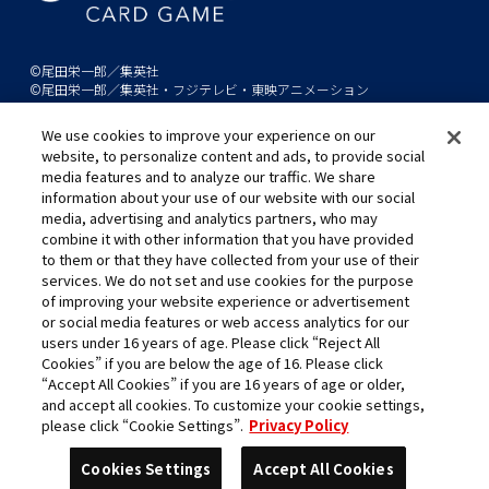
©尾田栄一郎／集英社
©尾田栄一郎／集英社・フジテレビ・東映アニメーション
We use cookies to improve your experience on our
このwebサイトに記載されているすべての画像・テキスト・データの無
website, to personalize content and ads, to provide social
断転用、転載をお断りします。
media features and to analyze our traffic. We share
開発中につき、本サイトで使用している画像と実際の商品とは異なる場
information about your use of our website with our social
合があります。
media, advertising and analytics partners, who may
※AppleとAppleのロゴは、米国およびその他の国で登録されたApple
combine it with other information that you have provided
to them or that they have collected from your use of their
Inc.の商標です。
services. We do not set and use cookies for the purpose
※Google Play および Google Play ロゴは、Google LLC の商標です。
of improving your website experience or advertisement
or social media features or web access analytics for our
users under 16 years of age. Please click “Reject All
Cookies” if you are below the age of 16. Please click
キャリア採用
“Accept All Cookies” if you are 16 years of age or older,
and accept all cookies. To customize your cookie settings,
please click “Cookie Settings”.
Privacy Policy
チャットで
質問する
Cookies Settings
Accept All Cookies