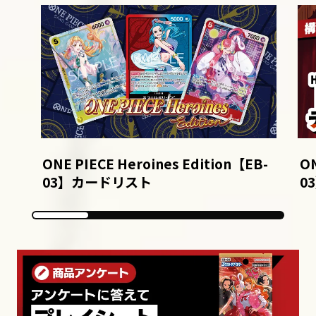
ONE PIECE Heroines Edition【EB-
ON
03】カードリスト
0