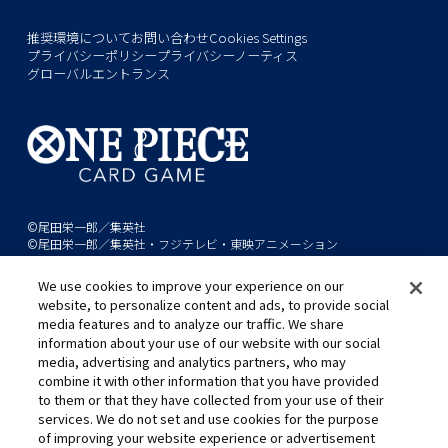
推奨環境について
お問い合わせ
Cookies Settings
プライバシーポリシー
プライバシーノーティス
グローバルエントランス
©尾田栄一郎／集英社
©尾田栄一郎／集英社・フジテレビ・東映アニメーション
We use cookies to improve your experience on our
このwebサイトに記載されているすべての画像・テキスト・データの無
website, to personalize content and ads, to provide social
断転用、転載をお断りします。
media features and to analyze our traffic. We share
開発中につき、本サイトで使用している画像と実際の商品とは異なる場
information about your use of our website with our social
合があります。
media, advertising and analytics partners, who may
※AppleとAppleのロゴは、米国およびその他の国で登録されたApple
combine it with other information that you have provided
to them or that they have collected from your use of their
Inc.の商標です。
services. We do not set and use cookies for the purpose
※Google Play および Google Play ロゴは、Google LLC の商標です。
of improving your website experience or advertisement