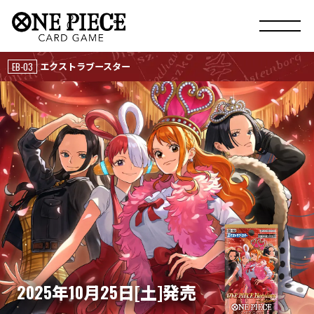
EB-03
エクストラブースター
2025
10
25
[
]
年
月
日
土
発売