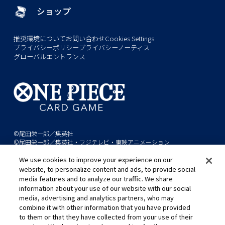
ショップ
推奨環境について
お問い合わせ
Cookies Settings
プライバシーポリシー
プライバシーノーティス
グローバルエントランス
©尾田栄一郎／集英社
©尾田栄一郎／集英社・フジテレビ・東映アニメーション
We use cookies to improve your experience on our
このwebサイトに記載されているすべての画像・テキスト・データの無
website, to personalize content and ads, to provide social
断転用、転載をお断りします。
media features and to analyze our traffic. We share
開発中につき、本サイトで使用している画像と実際の商品とは異なる場
information about your use of our website with our social
media, advertising and analytics partners, who may
合があります。
combine it with other information that you have provided
※AppleとAppleのロゴは、米国およびその他の国で登録されたApple
to them or that they have collected from your use of their
Inc.の商標です。