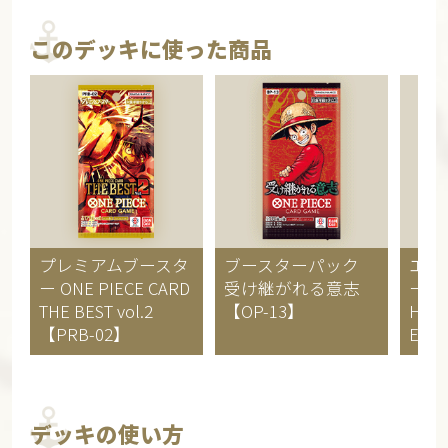
このデッキに使った商品
プレミアムブースタ
ブースターパック
エク
ー
ONE PIECE CARD
受け継がれる意志
ー
O
THE BEST vol.2
【OP-13】
Hero
【PRB-02】
Editi
デッキの使い方