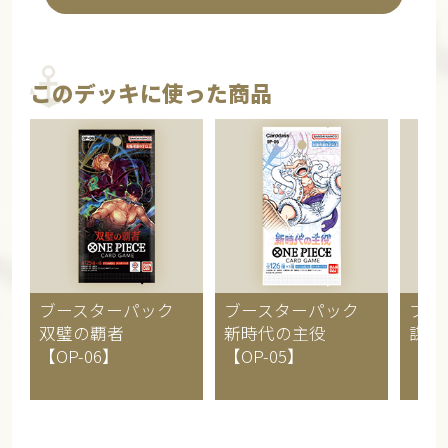
このデッキに使った商品
ブースターパック
ブースターパック
ブー
双璧の覇者
新時代の主役
謀略
【OP-06】
【OP-05】
【OP