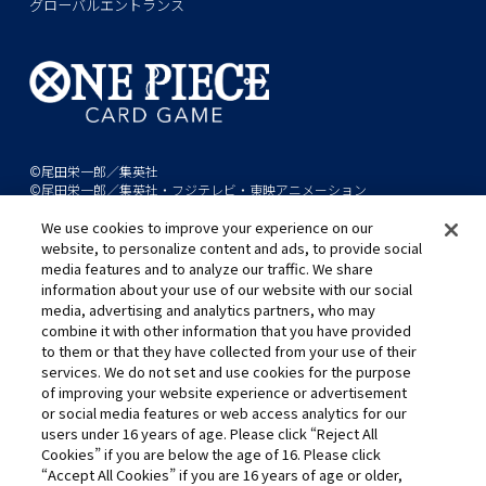
グローバルエントランス
©尾田栄一郎／集英社
©尾田栄一郎／集英社・フジテレビ・東映アニメーション
We use cookies to improve your experience on our
このwebサイトに記載されているすべての画像・テキスト・データの無
website, to personalize content and ads, to provide social
断転用、転載をお断りします。
media features and to analyze our traffic. We share
開発中につき、本サイトで使用している画像と実際の商品とは異なる場
information about your use of our website with our social
media, advertising and analytics partners, who may
合があります。
combine it with other information that you have provided
※AppleとAppleのロゴは、米国およびその他の国で登録されたApple
to them or that they have collected from your use of their
Inc.の商標です。
services. We do not set and use cookies for the purpose
※Google Play および Google Play ロゴは、Google LLC の商標です。
of improving your website experience or advertisement
or social media features or web access analytics for our
users under 16 years of age. Please click “Reject All
Cookies” if you are below the age of 16. Please click
キャリア採用
“Accept All Cookies” if you are 16 years of age or older,