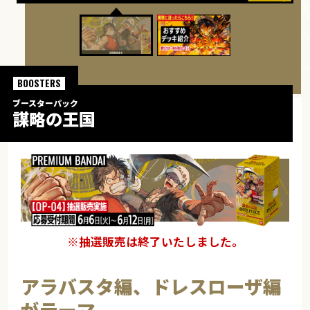
BOOSTERS
ブースターパック
謀略の王国
※抽選販売は終了いたしました。
アラバスタ編、ドレスローザ編
がテーマ。