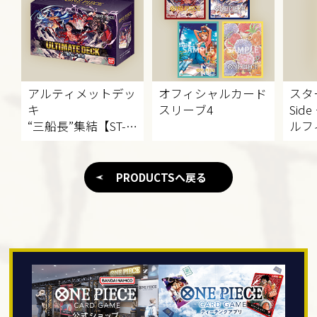
アルティメットデッ
オフィシャルカード
スタ
キ
スリーブ4
Sid
“三船長”集結【ST-
ルフ
10】
PRODUCTSへ戻る