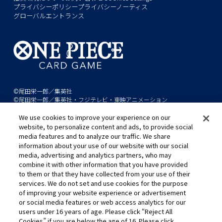
プライバシーポリシー
プライバシーノーティス
グローバルエントランス
©尾田栄一郎／集英社
©尾田栄一郎／集英社・フジテレビ・東映アニメーション
We use cookies to improve your experience on our
このwebサイトに記載されているすべての画像・テキスト・データの無
website, to personalize content and ads, to provide social
断転用、転載をお断りします。
media features and to analyze our traffic. We share
開発中につき、本サイトで使用している画像と実際の商品とは異なる場
information about your use of our website with our social
media, advertising and analytics partners, who may
合があります。
combine it with other information that you have provided
※AppleとAppleのロゴは、米国およびその他の国で登録されたApple
to them or that they have collected from your use of their
Inc.の商標です。
services. We do not set and use cookies for the purpose
※Google Play および Google Play ロゴは、Google LLC の商標です。
of improving your website experience or advertisement
or social media features or web access analytics for our
users under 16 years of age. Please click “Reject All
Cookies” if you are below the age of 16. Please click