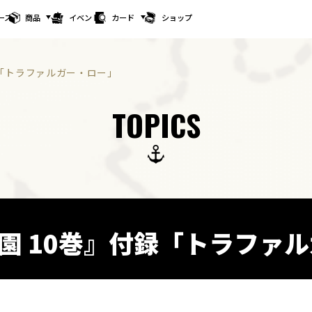
ース
商品
イベント
カード
ショップ
付録「トラファルガー・ロー」
TOPICS
E学園 10巻』付録「トラフ