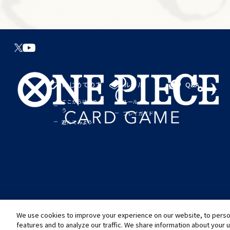
はじめての方
ルール
Q&A
ここからはじめよ
ルール
う
プレイガイド
遊んでみよう
We use cookies to improve your experience on our website, to person
©尾田栄一郎／集英社
©尾田栄一郎／集英社・フジテレビ・東映アニメーション
推奨環境について
お問い合わせ
Cookies Settings
プライバシーポリシー
プライバシー
features and to analyze our traffic. We share information about your 