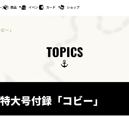
ース
商品
イベント
カード
ショップ
コビー」
TOPICS
月特大号付録「コビー」