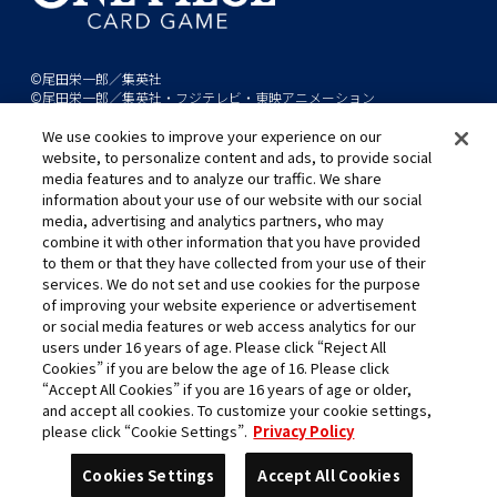
©尾田栄一郎／集英社
©尾田栄一郎／集英社・フジテレビ・東映アニメーション
We use cookies to improve your experience on our
このwebサイトに記載されているすべての画像・テキスト・データの無
website, to personalize content and ads, to provide social
断転用、転載をお断りします。
media features and to analyze our traffic. We share
開発中につき、本サイトで使用している画像と実際の商品とは異なる場
information about your use of our website with our social
media, advertising and analytics partners, who may
合があります。
combine it with other information that you have provided
※AppleとAppleのロゴは、米国およびその他の国で登録されたApple
to them or that they have collected from your use of their
Inc.の商標です。
services. We do not set and use cookies for the purpose
※Google Play および Google Play ロゴは、Google LLC の商標です。
of improving your website experience or advertisement
or social media features or web access analytics for our
users under 16 years of age. Please click “Reject All
Cookies” if you are below the age of 16. Please click
キャリア採用
“Accept All Cookies” if you are 16 years of age or older,
and accept all cookies. To customize your cookie settings,
please click “Cookie Settings”.
Privacy Policy
Cookies Settings
Accept All Cookies