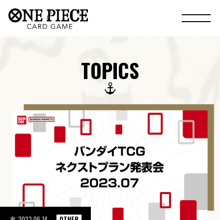
TOPICS
2023.06.14
OTHER