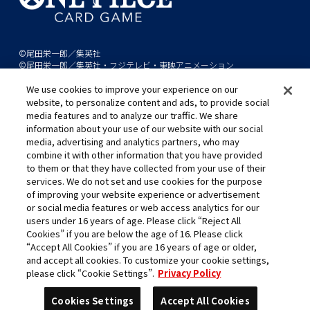
©尾田栄一郎／集英社
©尾田栄一郎／集英社・フジテレビ・東映アニメーション
We use cookies to improve your experience on our
このwebサイトに記載されているすべての画像・テキスト・データの無
website, to personalize content and ads, to provide social
断転用、転載をお断りします。
media features and to analyze our traffic. We share
開発中につき、本サイトで使用している画像と実際の商品とは異なる場
information about your use of our website with our social
media, advertising and analytics partners, who may
合があります。
combine it with other information that you have provided
※AppleとAppleのロゴは、米国およびその他の国で登録されたApple
to them or that they have collected from your use of their
Inc.の商標です。
services. We do not set and use cookies for the purpose
※Google Play および Google Play ロゴは、Google LLC の商標です。
of improving your website experience or advertisement
or social media features or web access analytics for our
users under 16 years of age. Please click “Reject All
Cookies” if you are below the age of 16. Please click
キャリア採用
“Accept All Cookies” if you are 16 years of age or older,
and accept all cookies. To customize your cookie settings,
please click “Cookie Settings”.
Privacy Policy
Cookies Settings
Accept All Cookies