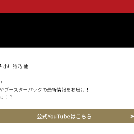
 小川詩乃 他
！
やブースターパックの最新情報をお届け！
も！？
公式YouTubeはこちら