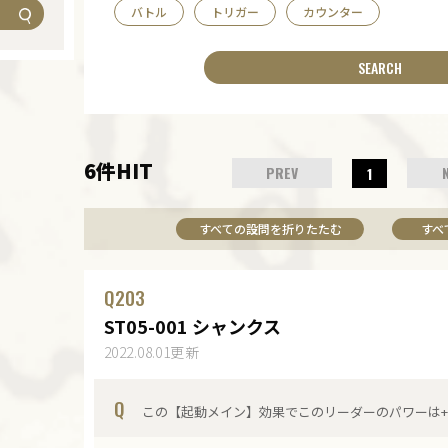
バトル
トリガー
カウンター
6件HIT
PREV
1
すべての設問を折りたたむ
すべ
Q
203
ST05-001 シャンクス
2022.08.01更新
Q
この【起動メイン】効果でこのリーダーのパワーは+2