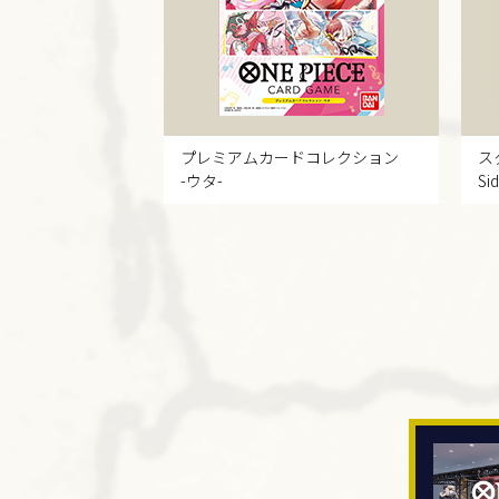
プレミアムカード
コレクション
ス
-ウタ-
Si