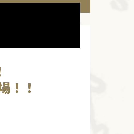
！
場！！