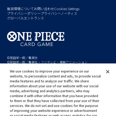
推奨環境について
お問い合わせ
Cookies Settings
プライバシーポリシー
プライバシーノーティス
グローバルエントランス
©尾田栄一郎／集英社
©尾田栄一郎／集英社・フジテレビ・東映アニメーション
We use cookies to improve your experience on our
このwebサイトに記載されているすべての画像・テキスト・データの無
website, to personalize content and ads, to provide social
断転用、転載をお断りします。
media features and to analyze our traffic. We share
開発中につき、本サイトで使用している画像と実際の商品とは異なる場
information about your use of our website with our social
media, advertising and analytics partners, who may
合があります。
combine it with other information that you have provided
※AppleとAppleのロゴは、米国およびその他の国で登録されたApple
to them or that they have collected from your use of their
Inc.の商標です。
services. We do not set and use cookies for the purpose
※Google Play および Google Play ロゴは、Google LLC の商標です。
of improving your website experience or advertisement
or social media features or web access analytics for our