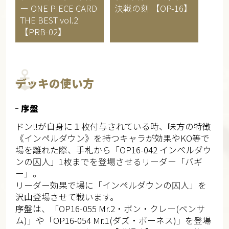
ー
ONE PIECE CARD
決戦の刻 【OP-16】
THE BEST vol.2
【PRB-02】
デッキの使い方
序盤
ドン!!が自身に１枚付与されている時、味方の特徴
《インペルダウン》を持つキャラが効果やKO等で
場を離れた際、手札から「OP16-042 インペルダウ
ンの囚人」1枚までを登場させるリーダー「バギ
ー」。
リーダー効果で場に「インペルダウンの囚人」を
沢山登場させて戦います。
序盤は、「OP16-055 Mr.2・ボン・クレー(ベンサ
ム)」や「OP16-054 Mr.1(ダズ・ボーネス)」を登場