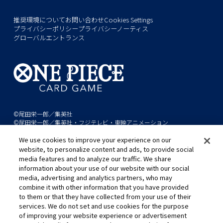
推奨環境について
お問い合わせ
Cookies Settings
プライバシーポリシー
プライバシーノーティス
グローバルエントランス
©尾田栄一郎／集英社
©尾田栄一郎／集英社・フジテレビ・東映アニメーション
We use cookies to improve your experience on our
このwebサイトに記載されているすべての画像・テキスト・データの無
website, to personalize content and ads, to provide social
断転用、転載をお断りします。
media features and to analyze our traffic. We share
開発中につき、本サイトで使用している画像と実際の商品とは異なる場
information about your use of our website with our social
media, advertising and analytics partners, who may
合があります。
combine it with other information that you have provided
※AppleとAppleのロゴは、米国およびその他の国で登録されたApple
to them or that they have collected from your use of their
Inc.の商標です。
services. We do not set and use cookies for the purpose
※Google Play および Google Play ロゴは、Google LLC の商標です。
of improving your website experience or advertisement