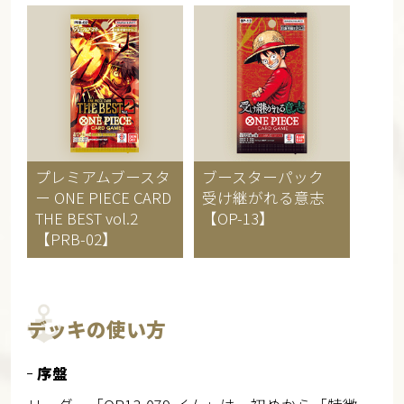
プレミアムブースタ
ブースターパック
ー
ONE PIECE CARD
受け継がれる意志
THE BEST vol.2
【OP-13】
【PRB-02】
デッキの使い方
序盤