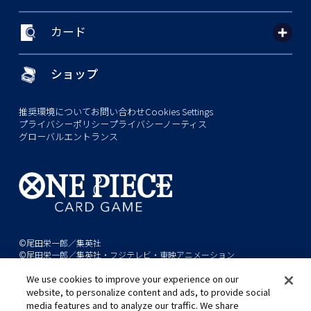
カード
ショップ
推奨環境について
お問い合わせ
Cookies Settings
プライバシーポリシー
プライバシーノーティス
グローバルエントランス
©尾田栄一郎／集英社
©尾田栄一郎／集英社・フジテレビ・東映アニメーション
We use cookies to improve your experience on our
このwebサイトに記載されているすべての画像・テキスト・データの無
website, to personalize content and ads, to provide social
断転用、転載をお断りします。
media features and to analyze our traffic. We share