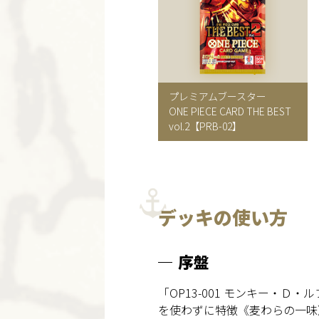
プレミアムブースター
ONE PIECE CARD THE BEST
vol.2
【PRB-02】
デッキの使い方
序盤
「OP13-001 モンキー・
を使わずに特徴《麦わらの一味