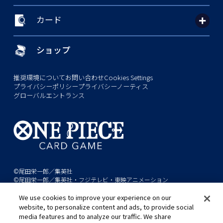
カード
ショップ
推奨環境について
お問い合わせ
Cookies Settings
プライバシーポリシー
プライバシーノーティス
グローバルエントランス
©尾田栄一郎／集英社
©尾田栄一郎／集英社・フジテレビ・東映アニメーション
We use cookies to improve your experience on our
このwebサイトに記載されているすべての画像・テキスト・データの無
website, to personalize content and ads, to provide social
断転用、転載をお断りします。
media features and to analyze our traffic. We share