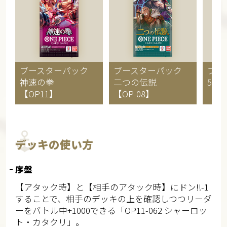
ブースターパック
ブースターパック
ブー
神速の拳
二つの伝説
50
【OP11】
【OP-08】
【OP
デッキの使い方
序盤
【アタック時】と【相手のアタック時】にドン!!-1
することで、相手のデッキの上を確認しつつリーダ
ーをバトル中+1000できる「OP11-062 シャーロッ
ト・カタクリ」。