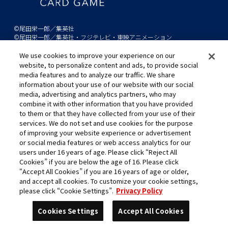
©尾田栄一郎／集英社
©尾田栄一郎／集英社・フジテレビ・東映アニメーション
We use cookies to improve your experience on our
このwebサイトに記載されているすべての画像・テキスト・データの無
website, to personalize content and ads, to provide social
断転用、転載をお断りします。
media features and to analyze our traffic. We share
開発中につき、本サイトで使用している画像と実際の商品とは異なる場
information about your use of our website with our social
media, advertising and analytics partners, who may
合があります。
combine it with other information that you have provided
※AppleとAppleのロゴは、米国およびその他の国で登録されたApple
to them or that they have collected from your use of their
Inc.の商標です。
services. We do not set and use cookies for the purpose
※Google Play および Google Play ロゴは、Google LLC の商標です。
of improving your website experience or advertisement
or social media features or web access analytics for our
users under 16 years of age. Please click “Reject All
Cookies” if you are below the age of 16. Please click
キャリア採用
“Accept All Cookies” if you are 16 years of age or older,
and accept all cookies. To customize your cookie settings,
please click “Cookie Settings”.
Privacy Policy
Cookies Settings
Accept All Cookies