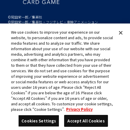
©尾田栄一郎／集英社
©尾田栄一郎／集英社・フジテレビ・東映アニメーション
We use cookies to improve your experience on our
このwebサイトに記載されているすべての画像・テキスト・データの無
website, to personalize content and ads, to provide social
断転用、転載をお断りします。
media features and to analyze our traffic. We share
開発中につき、本サイトで使用している画像と実際の商品とは異なる場
information about your use of our website with our social
media, advertising and analytics partners, who may
合があります。
combine it with other information that you have provided
※AppleとAppleのロゴは、米国およびその他の国で登録されたApple
to them or that they have collected from your use of their
Inc.の商標です。
services. We do not set and use cookies for the purpose
※Google Play および Google Play ロゴは、Google LLC の商標です。
of improving your website experience or advertisement
or social media features or web access analytics for our
users under 16 years of age. Please click “Reject All
Cookies” if you are below the age of 16. Please click
キャリア採用
“Accept All Cookies” if you are 16 years of age or older,
and accept all cookies. To customize your cookie settings,
please click “Cookie Settings”.
Privacy Policy
Cookies Settings
Accept All Cookies