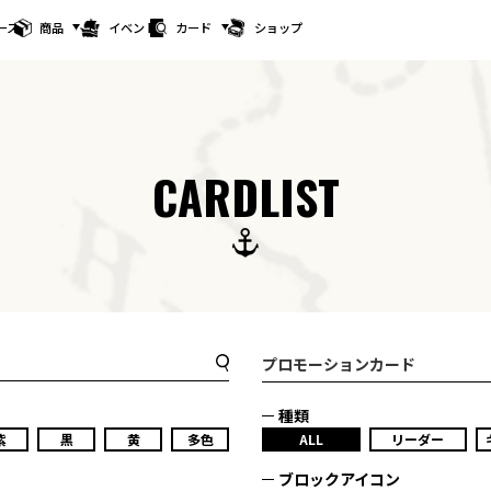
ース
商品
イベント
カード
ショップ
CARDLIST
プロモーションカード
種類
紫
黒
黄
多色
ALL
リーダー
ブロックアイコン