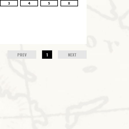
3
4
5
X
PREV
1
NEXT