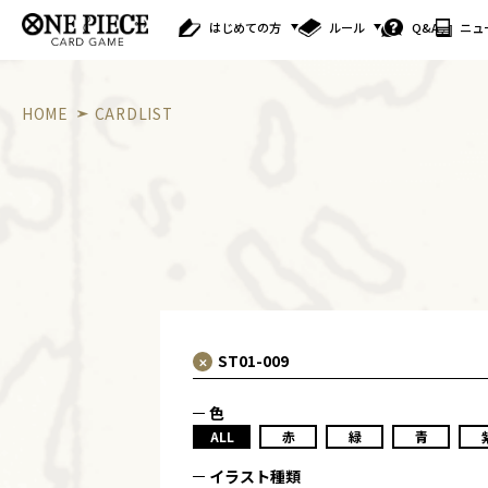
はじめての方
ルール
Q&A
ニュ
HOME
CARDLIST
色
ALL
赤
緑
青
イラスト種類