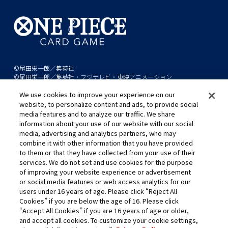
©尾田栄一郎／集英社
©尾田栄一郎／集英社・フジテレビ・東映アニメーション
We use cookies to improve your experience on our
このwebサイトに記載されているすべての画像・テキスト・データの無
website, to personalize content and ads, to provide social
断転用、転載をお断りします。
media features and to analyze our traffic. We share
開発中につき、本サイトで使用している画像と実際の商品とは異なる場
information about your use of our website with our social
media, advertising and analytics partners, who may
合があります。
combine it with other information that you have provided
※AppleとAppleのロゴは、米国およびその他の国で登録されたApple
to them or that they have collected from your use of their
Inc.の商標です。
services. We do not set and use cookies for the purpose
※Google Play および Google Play ロゴは、Google LLC の商標です。
of improving your website experience or advertisement
or social media features or web access analytics for our
users under 16 years of age. Please click “Reject All
Cookies” if you are below the age of 16. Please click
キャリア採用
“Accept All Cookies” if you are 16 years of age or older,
and accept all cookies. To customize your cookie settings,