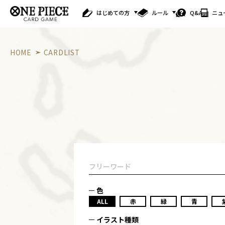
はじめての方
ルール
Q&A
ニュ
HOME
CARDLIST
色
ALL
赤
緑
青
イラスト種類