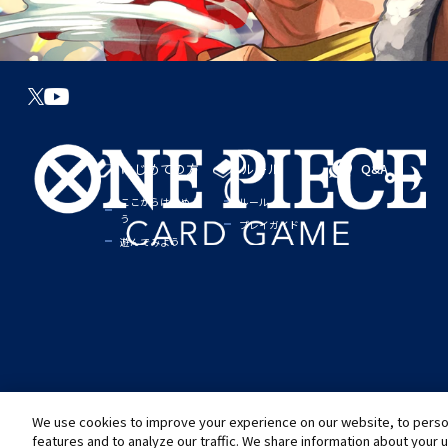
はじめての方
ルール
Q&A
ここからはじめよ
ルール
う
プレイガイド
遊んでみよう
We use cookies to improve your experience on our website, to person
©尾田栄一郎／集英社
©尾田栄一郎／集英社・フジテレビ・東映アニメーション
推奨環境について
お問い合わせ
Cookies Settings
プライバシーポリシー
プライバシー
features and to analyze our traffic. We share information about your 