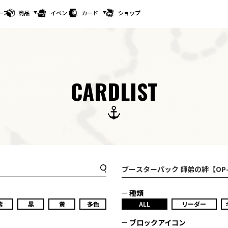
ース
商品
イベント
カード
ショップ
CARDLIST
ブースターパック 師弟の絆【OP-
種類
紫
黒
黄
多色
ALL
リーダー
ブロックアイコン