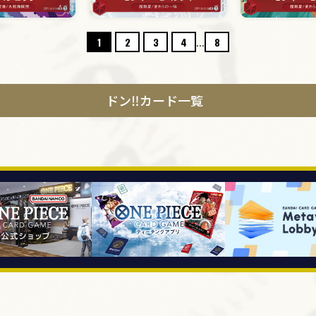
...
1
2
3
4
8
ドン‼カード一覧