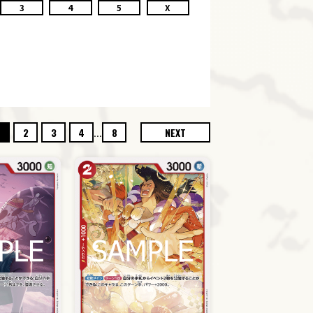
3
4
5
X
...
2
3
4
8
NEXT