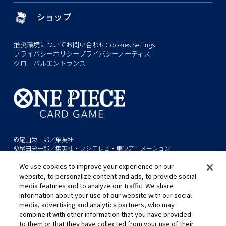
ショップ
推奨環境について
お問い合わせ
Cookies Settings
プライバシーポリシー
プライバシーノーティス
グローバルエントランス
©尾田栄一郎／集英社
©尾田栄一郎／集英社・フジテレビ・東映アニメーション
We use cookies to improve your experience on our
このwebサイトに記載されているすべての画像・テキスト・データの無
website, to personalize content and ads, to provide social
断転用、転載をお断りします。
media features and to analyze our traffic. We share
開発中につき、本サイトで使用している画像と実際の商品とは異なる場
information about your use of our website with our social
media, advertising and analytics partners, who may
合があります。
combine it with other information that you have provided
※AppleとAppleのロゴは、米国およびその他の国で登録されたApple
to them or that they have collected from your use of their