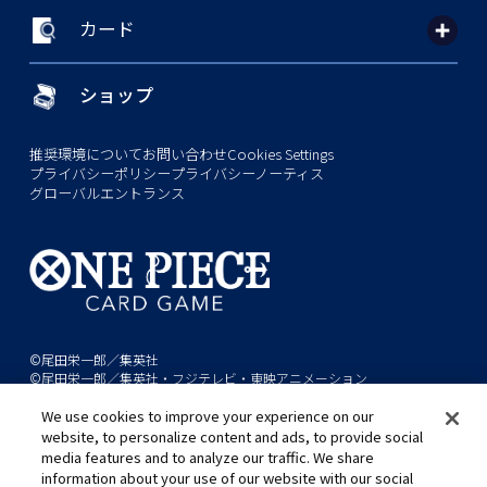
カード
ショップ
推奨環境について
お問い合わせ
Cookies Settings
プライバシーポリシー
プライバシーノーティス
グローバルエントランス
©尾田栄一郎／集英社
©尾田栄一郎／集英社・フジテレビ・東映アニメーション
We use cookies to improve your experience on our
このwebサイトに記載されているすべての画像・テキスト・データの無
website, to personalize content and ads, to provide social
断転用、転載をお断りします。
media features and to analyze our traffic. We share
開発中につき、本サイトで使用している画像と実際の商品とは異なる場
information about your use of our website with our social