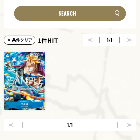
SEARCH
1件HIT
1
/1
× 条件クリア
1
/1