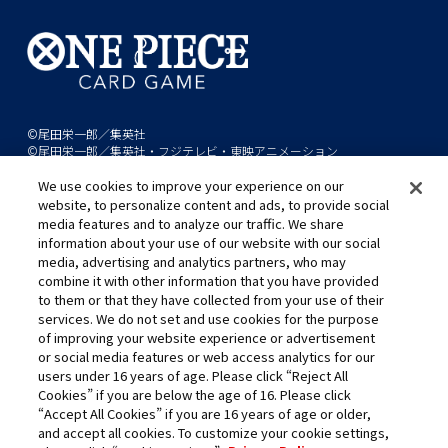
©尾田栄一郎／集英社
©尾田栄一郎／集英社・フジテレビ・東映アニメーション
We use cookies to improve your experience on our
このwebサイトに記載されているすべての画像・テキスト・データの無
website, to personalize content and ads, to provide social
断転用、転載をお断りします。
media features and to analyze our traffic. We share
開発中につき、本サイトで使用している画像と実際の商品とは異なる場
information about your use of our website with our social
media, advertising and analytics partners, who may
合があります。
combine it with other information that you have provided
※AppleとAppleのロゴは、米国およびその他の国で登録されたApple
to them or that they have collected from your use of their
Inc.の商標です。
services. We do not set and use cookies for the purpose
※Google Play および Google Play ロゴは、Google LLC の商標です。
of improving your website experience or advertisement
or social media features or web access analytics for our
users under 16 years of age. Please click “Reject All
Cookies” if you are below the age of 16. Please click
キャリア採用
“Accept All Cookies” if you are 16 years of age or older,
and accept all cookies. To customize your cookie settings,