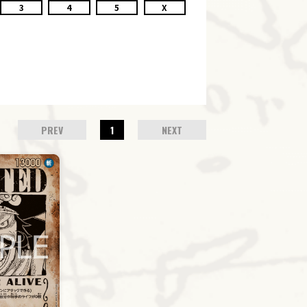
3
4
5
X
PREV
1
NEXT