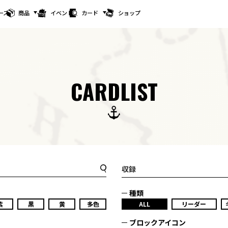
ース
商品
イベント
カード
ショップ
CARDLIST
収録
種類
紫
黒
黄
多色
ALL
リーダー
ブロックアイコン