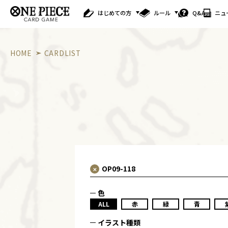
はじめての方
ルール
Q&A
ニュ
HOME
CARDLIST
色
ALL
赤
緑
青
イラスト種類