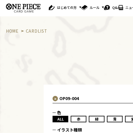
はじめての方
ルール
Q&A
ニュ
HOME
CARDLIST
色
ALL
赤
緑
青
イラスト種類