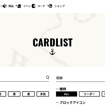
ース
商品
イベント
カード
ショップ
CARDLIST
収録
種類
紫
黒
黄
多色
ALL
リーダー
ブロックアイコン