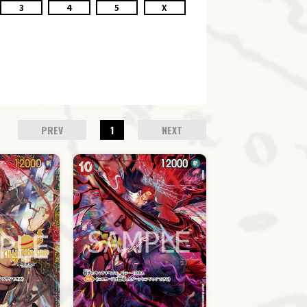
3
4
5
X
PREV
1
NEXT