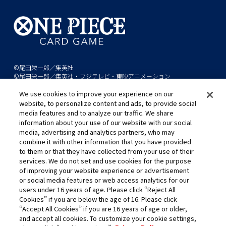
©尾田栄一郎／集英社
©尾田栄一郎／集英社・フジテレビ・東映アニメーション
We use cookies to improve your experience on our
このwebサイトに記載されているすべての画像・テキスト・データの無
website, to personalize content and ads, to provide social
断転用、転載をお断りします。
media features and to analyze our traffic. We share
開発中につき、本サイトで使用している画像と実際の商品とは異なる場
information about your use of our website with our social
media, advertising and analytics partners, who may
合があります。
combine it with other information that you have provided
※AppleとAppleのロゴは、米国およびその他の国で登録されたApple
to them or that they have collected from your use of their
Inc.の商標です。
services. We do not set and use cookies for the purpose
※Google Play および Google Play ロゴは、Google LLC の商標です。
of improving your website experience or advertisement
or social media features or web access analytics for our
users under 16 years of age. Please click “Reject All
Cookies” if you are below the age of 16. Please click
キャリア採用
“Accept All Cookies” if you are 16 years of age or older,
and accept all cookies. To customize your cookie settings,