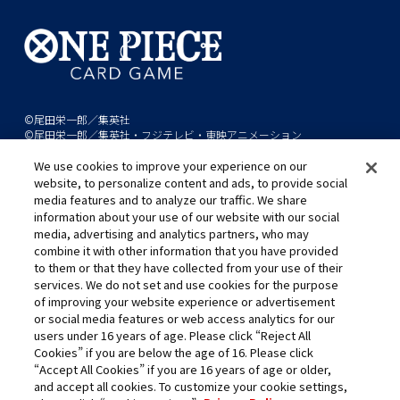
©尾田栄一郎／集英社
©尾田栄一郎／集英社・フジテレビ・東映アニメーション
We use cookies to improve your experience on our
このwebサイトに記載されているすべての画像・テキスト・データの無
website, to personalize content and ads, to provide social
断転用、転載をお断りします。
media features and to analyze our traffic. We share
開発中につき、本サイトで使用している画像と実際の商品とは異なる場
information about your use of our website with our social
media, advertising and analytics partners, who may
合があります。
combine it with other information that you have provided
※AppleとAppleのロゴは、米国およびその他の国で登録されたApple
to them or that they have collected from your use of their
Inc.の商標です。
services. We do not set and use cookies for the purpose
※Google Play および Google Play ロゴは、Google LLC の商標です。
of improving your website experience or advertisement
or social media features or web access analytics for our
users under 16 years of age. Please click “Reject All
Cookies” if you are below the age of 16. Please click
キャリア採用
“Accept All Cookies” if you are 16 years of age or older,
and accept all cookies. To customize your cookie settings,