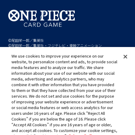
©尾田栄一郎／集英社
©尾田栄一郎／集英社・フジテレビ・東映アニメーション
We use cookies to improve your experience on our
このwebサイトに記載されているすべての画像・テキスト・データの無
website, to personalize content and ads, to provide social
断転用、転載をお断りします。
media features and to analyze our traffic. We share
開発中につき、本サイトで使用している画像と実際の商品とは異なる場
information about your use of our website with our social
media, advertising and analytics partners, who may
合があります。
combine it with other information that you have provided
※AppleとAppleのロゴは、米国およびその他の国で登録されたApple
to them or that they have collected from your use of their
Inc.の商標です。
services. We do not set and use cookies for the purpose
※Google Play および Google Play ロゴは、Google LLC の商標です。
of improving your website experience or advertisement
or social media features or web access analytics for our
users under 16 years of age. Please click “Reject All
Cookies” if you are below the age of 16. Please click
キャリア採用
“Accept All Cookies” if you are 16 years of age or older,
and accept all cookies. To customize your cookie settings,